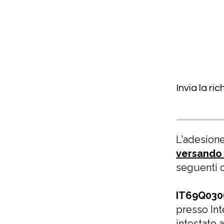
Invia la ri
L'adesione
versando 
seguenti 
IT69Q030
presso In
intestato 