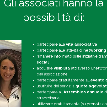
Gli associati hanno la
possibilità di:
partecipare alla
vita associativa
partecipare alle attività di
networking
rimanere informato sulle iniziative tra
social
acquisire
visibilità
attraverso il networ
dall'associazione
partecipare gratuitamente all'
evento 
usufruire dei
servizi
a
quote agevola
partecipare all'
Assemblea annuale
d
straordinarie
utilizzare gratuitamente (su prenotazio