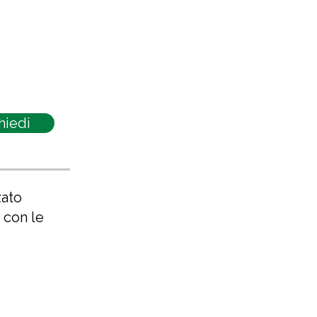
hiedi
zato
con le