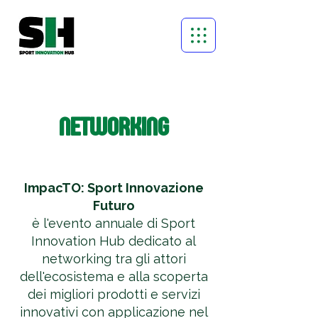
NETWORKING
ImpacTO: Sport Innovazione
Futuro
è l'evento annuale di Sport
Innovation Hub dedicato al
networking tra gli attori
dell'ecosistema e alla scoperta
dei migliori prodotti e servizi
innovativi con applicazione nel