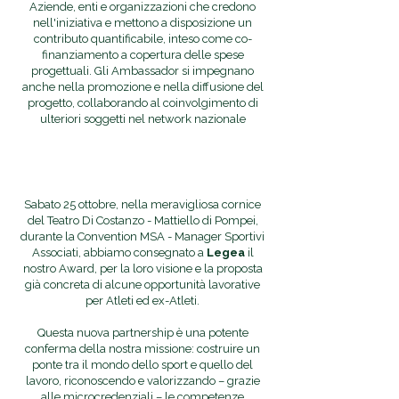
Aziende, enti e organizzazioni che credono
nell'iniziativa e mettono a disposizione un
contributo quantificabile, inteso come co-
finanziamento a copertura delle spese
progettuali. Gli Ambassador si impegnano
anche nella promozione e nella diffusione del
progetto, collaborando al coinvolgimento di
ulteriori soggetti nel network nazionale
Sabato 25 ottobre, nella meravigliosa cornice
del Teatro Di Costanzo - Mattiello di Pompei,
durante la Convention
MSA - Manager Sportivi
Associati
, abbiamo consegnato a
Legea
il
nostro Award, per la loro visione e la proposta
già concreta di alcune opportunità lavorative
per Atleti ed ex-Atleti.
Questa nuova partnership è una potente
conferma della nostra missione: costruire un
ponte tra il mondo dello
sport
e quello del
lavoro
, riconoscendo e valorizzando – grazie
alle
microcredenziali
– le competenze