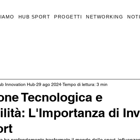
SIAMO
HUB SPORT
PROGETTI
NETWORKING
NOTI
ub Innovation Hub
29 ago 2024
Tempo di lettura: 3 min
one Tecnologica e
lità: L'Importanza di Inv
ort
a ha profondamente trasformato il mondo dello sport, influenzan