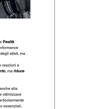
a 
Realtà 
performance 
egli atleti, ma 
o reazioni e 
ento
, ma 
riduce 
anche alla 
e ottimizzare 
articolarmente 
o essenziali​.