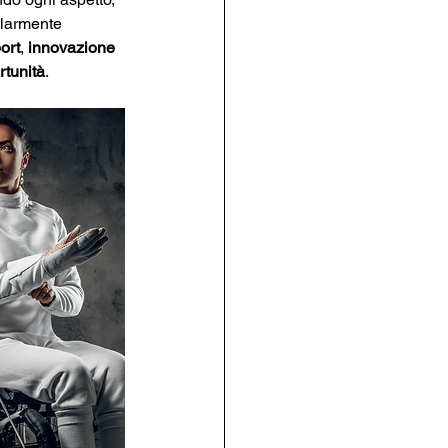
larmente 
ort
, 
innovazione
rtunità
.