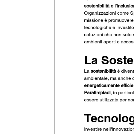
sostenibilità e l'inclusi
Organizzazioni come Spo
missione è promuovere l'
tecnologiche e investit
soluzioni che non solo 
ambienti aperti e accessib
La Sosten
La 
sostenibilità
 è diven
ambientale, ma anche di
energeticamente efficie
Paralimpiadi
, in partic
essere utilizzata per no
Tecnologi
Investire nell'innovazio