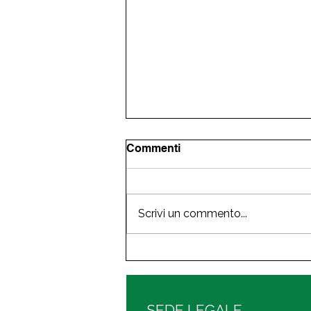
Commenti
Scrivi un commento...
Sport Connect Piemonte
2026 Lo Sport incontra
l'Industria e gli operatori
Economici e Sociali
SEDE LEGALE