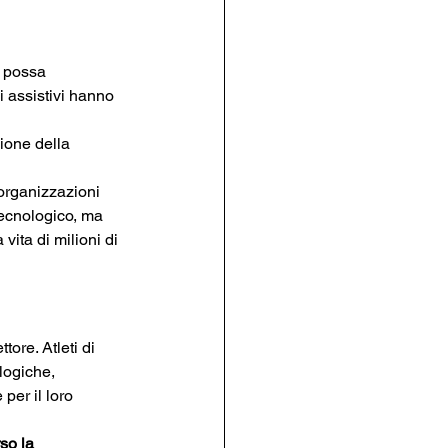
 possa 
vi assistivi hanno 
ione della 
organizzazioni 
tecnologico, ma 
vita di milioni di 
tore. Atleti di 
logiche, 
per il loro 
so la 