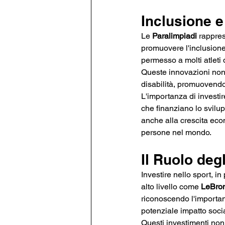
Inclusione e
Le 
Paralimpiadi
 rappre
promuovere l'inclusione
permesso a molti atleti d
Queste innovazioni non 
disabilità, promuovend
L'importanza di investi
che finanziano lo svilup
anche alla crescita econ
persone nel mondo​.
Il Ruolo deg
Investire nello sport, in 
alto livello come 
LeBro
riconoscendo l'importanz
potenziale impatto socia
Questi investimenti no