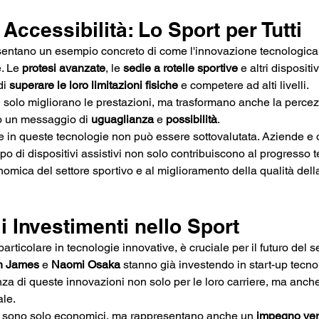
 Accessibilità: Lo Sport per Tutti
sentano un esempio concreto di come l'innovazione tecnologica
. Le 
protesi avanzate
, le 
sedie a rotelle sportive
 e altri dispositi
i 
superare le loro limitazioni fisiche
 e competere ad alti livelli. 
solo migliorano le prestazioni, ma trasformano anche la percez
o un messaggio di 
uguaglianza
 e 
possibilità
​.
re in queste tecnologie non può essere sottovalutata. Aziende e 
po di dispositivi assistivi non solo contribuiscono al progresso 
omica del settore sportivo e al miglioramento della qualità della 
li Investimenti nello Sport
particolare in tecnologie innovative, è cruciale per il futuro del set
n James
 e 
Naomi Osaka
 stanno già investendo in start-up tecno
a di queste innovazioni non solo per le loro carriere, ma anche 
le. 
n sono solo economici, ma rappresentano anche un 
impegno ver