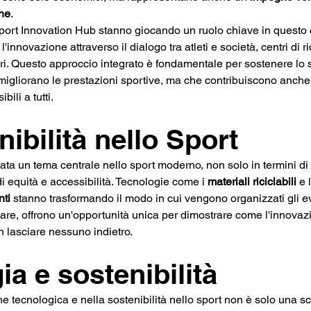
one
​.
rt Innovation Hub stanno giocando un ruolo chiave in questo c
innovazione attraverso il dialogo tra atleti e società, centri di r
ori. Questo approccio integrato è fondamentale per sostenere lo 
migliorano le prestazioni sportive, ma che contribuiscono anche 
ili a tutti.
ibilità nello Sport
tata un tema centrale nello sport moderno, non solo in termini di
 equità e accessibilità. Tecnologie come i 
materiali riciclabili
 e 
nti
 stanno trasformando il modo in cui vengono organizzati gli eve
olare, offrono un'opportunità unica per dimostrare come l'innova
n lasciare nessuno indietro.
a e sostenibilità
ne tecnologica e nella sostenibilità nello sport non è solo una sc