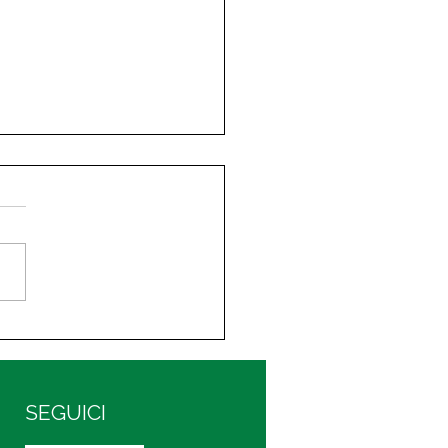
Sport Valley Made in
onte
SEGUICI