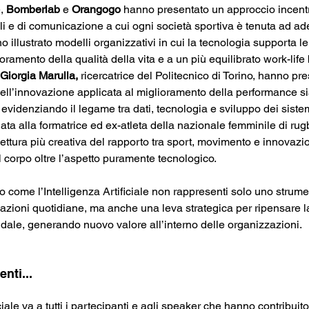
, 
Bomberlab 
e 
Orangogo 
hanno presentato un approccio incentra
ali e di comunicazione a cui ogni società sportiva è tenuta ad ad
 illustrato modelli organizzativi in cui la tecnologia supporta l
ramento della qualità della vita e a un più equilibrato work-life
Giorgia Marulla, 
ricercatrice del Politecnico di Torino, hanno pre
 dell’innovazione applicata al miglioramento della performance si
evidenziando il legame tra dati, tecnologia e sviluppo dei sistem
data alla formatrice ed ex-atleta della nazionale femminile di rug
ettura più creativa del rapporto tra sport, movimento e innovazi
el corpo oltre l’aspetto puramente tecnologico.
o come l’Intelligenza Artificiale non rappresenti solo uno strum
e azioni quotidiane, ma anche una leva strategica per ripensare la 
ndale, generando nuovo valore all’interno delle organizzazioni.
nti...
le va a tutti i partecipanti e agli speaker che hanno contribuito 