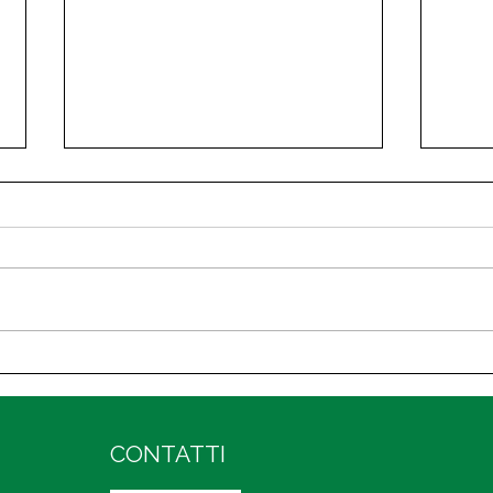
IA e Sport: Verso una
Una 
Nuova Frontiera di
Piem
Produttività e Benessere
CONTATTI