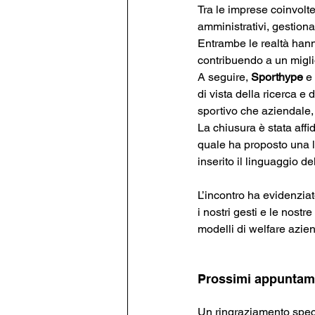
Tra le imprese coinvolte
amministrativi, gestion
Entrambe le realtà hanno
contribuendo a un miglio
A seguire, 
Sporthype 
e 
di vista della ricerca e
sportivo che aziendale, 
La chiusura è stata affi
quale ha proposto una l
inserito il linguaggio d
L’incontro ha evidenziat
i nostri gesti e le nostr
modelli di welfare azie
Prossimi appuntame
Un ringraziamento specia