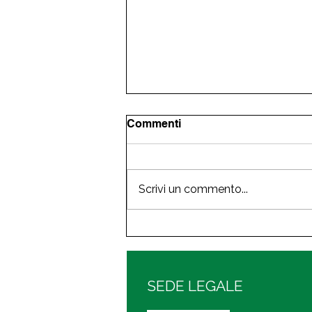
Commenti
Scrivi un commento...
Sport Connect Piemonte
2026 Lo Sport incontra
l'Industria e gli operatori
Economici e Sociali
SEDE LEGALE