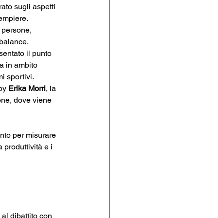
to sugli aspetti 
empiere. 
e persone, 
 balance.
sentato il punto 
a in ambito 
i sportivi.
by 
Erika Morri
, la 
one, dove viene 
ento per misurare 
produttività e i 
al dibattito con 