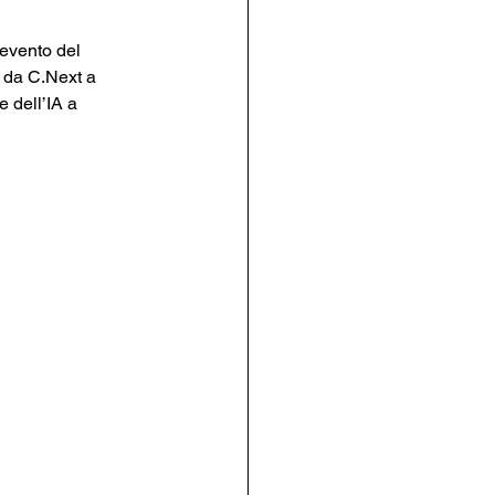
evento del 
o da C.Next a 
 dell’IA a 