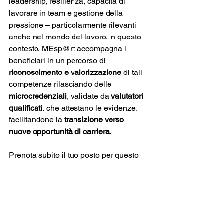
leadership, resilienza, capacità di 
lavorare in team e gestione della 
pressione – particolarmente rilevanti 
anche nel mondo del lavoro. In questo 
contesto, MEsp@rt accompagna i 
beneficiari in un percorso di 
riconoscimento e valorizzazione
 di tali 
competenze rilasciando delle 
microcredenziali
, validate da 
valutatori 
qualificati
, che attestano le evidenze, 
facilitandone la 
transizione verso 
nuove opportunità di carriera
.
Prenota subito il tuo posto per questo 
appuntamento unico di dialogo e di 
networking!
_______________________________