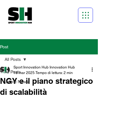
Post
All Posts
Sport Innovation Hub Innovation Hub
All Posts
18 mar 2025
Tempo di lettura: 2 min
NGY e il piano strategico
Latest News
di scalabilità