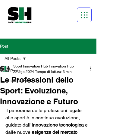
Post
All Posts
Sport Innovation Hub Innovation Hub
All Posts
22 ago 2024
Tempo di lettura: 3 min
Le Professioni dello
Latest News
Sport: Evoluzione,
Innovazione e Futuro
Il panorama delle professioni legate 
allo sport è in continua evoluzione, 
guidato dall’
innovazione tecnologica
 e 
dalle nuove 
esigenze del mercato 